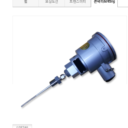
웰
보상도선
트랜스미터
콘넥터&Fitting