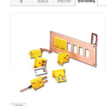
웰
보상도선
트랜스미터
콘넥터&Fitting