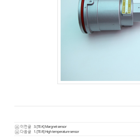
이전글
3. [TE-K] Margnet sensor
다음글
1. [TE-R] High temperature sensor