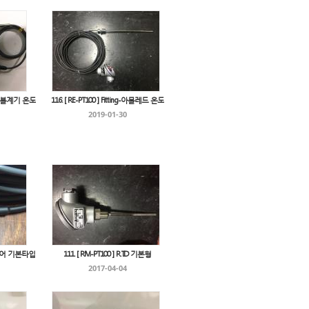
/포터블계기 온도
116. [ RE-PT100 ] Fitting-아몰레드 온도
2019-01-30
콘와이어 기본타입
111. [ RM-PT100 ] R.T.D 기본형
2017-04-04