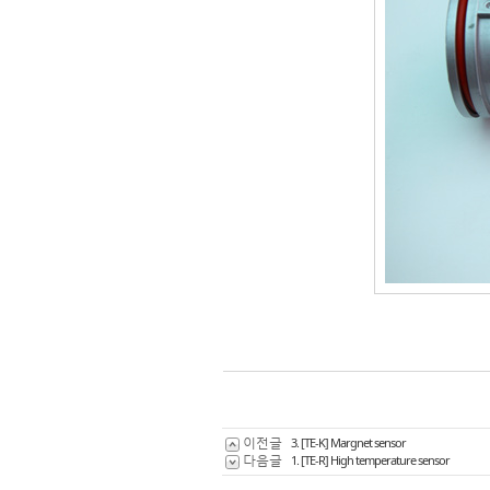
이전글
3. [TE-K] Margnet sensor
다음글
1. [TE-R] High temperature sensor