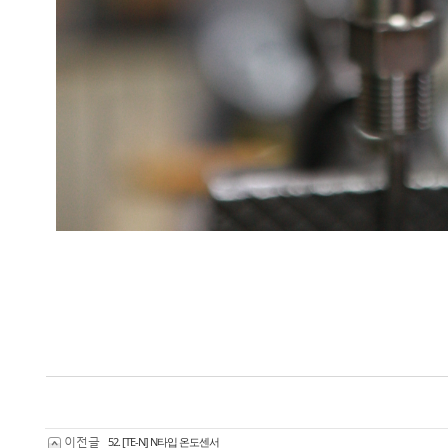
이전글
52. [TE-N] N타입 온도센서