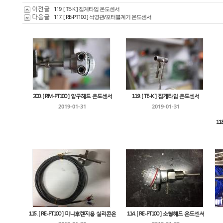
이전글
119. [ TE-K ] 집게타입 온도센서
다음글
117. [ RE-PT100 ] 석영관/포터블계기 온도센서
200. [ RM-PT100 ] 양구헤드 온도센서
119. [ TE-K ] 집게타입 온도센서
2019-01-31
2019-01-31
11
115. [ RE-PT100 ] 미니후렌지용 실리콘온
114. [ RE-PT100 ] 소형헤드 온도센서