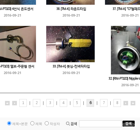
[RM-PT100] 4선식 온도센서
38. [TM-K] 라운드타입
37. [TM-K] "O"형
2016-09-21
2016-09-21
2016-09-21
RE-PT100] 엘보-주문형 센서
33. [TM-K] 붓싱-컨넥터타입
2016-09-21
2016-09-21
32. [RM-PT100] Nipple
2016-09-21
1
|
2
|
3
|
4
|
5
|
6
|
7
|
8
제목+본문
제목
작성자