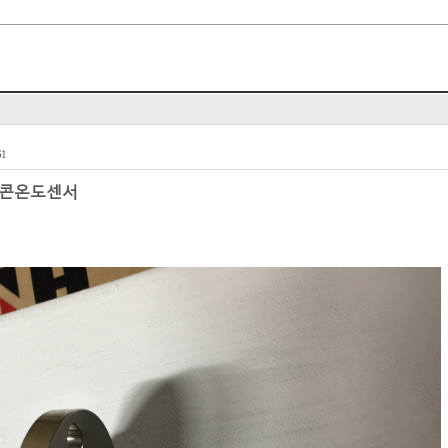
서
61
실리콘온도센서