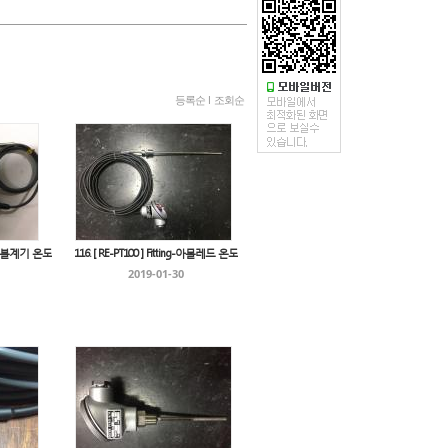
등록순
l
조회순
/포터블계기 온도
116. [ RE-PT100 ] Fitting-아몰레드 온도
2019-01-30