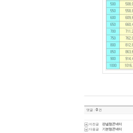
0
댓글 :
건
판넬형콘넥터
이전글
기본형콘넥터
다음글