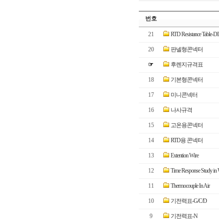
번호
21
RTD Resistance Table-D
20
판넬형콘넥터
☞
후렌지규격표
18
기본형콘넥터
17
미니콘넥터
16
나사규격
15
고온용콘넥터
14
RTD용 콘넥터
13
Extention Wire
12
Time Response Study in 
11
Thermocouple In Air
10
기전력표-G/C/D
9
기전력표-N