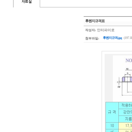
자료실
후렌지규격표
인터파이로
작성자:
후렌지규격.jpg
(197.1
첨부파일: