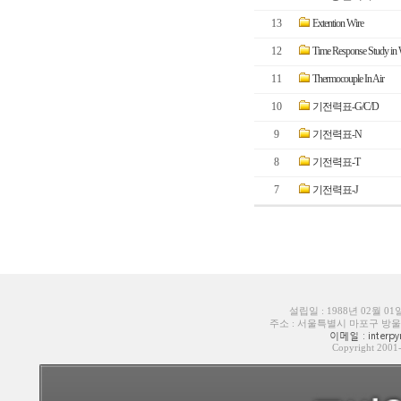
13
Extention Wire
12
Time Response Study in 
11
Thermocouple In Air
10
기전력표-G/C/D
9
기전력표-N
8
기전력표-T
7
기전력표-J
설립일 : 1988년 02월 0
주소 : 서울특별시 마포구 방울내로6길
이메일 : interpyr
Copyright 200