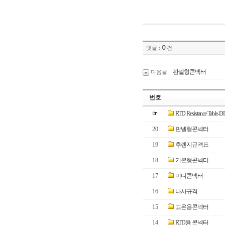
0
댓글 :
건
판넬형콘넥터
다음글
번호
☞
RTD Resistance Table-D
20
판넬형콘넥터
19
후렌지규격표
18
기본형콘넥터
17
미니콘넥터
16
나사규격
15
고온용콘넥터
14
RTD용 콘넥터