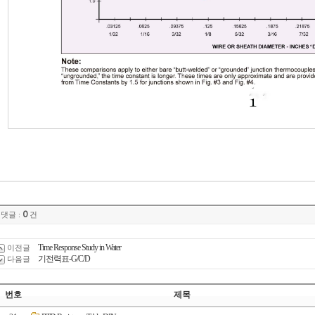
0
댓글 :
건
Time Response Study in Water
이전글
기전력표-G/C/D
다음글
번호
제목