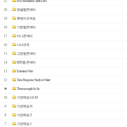
21
RTD Resistance Table-DIN
20
판넬형콘넥터
19
후렌지규격표
18
기본형콘넥터
17
미니콘넥터
16
나사규격
15
고온용콘넥터
14
RTD용 콘넥터
13
Extention Wire
12
Time Response Study in Water
☞
Thermocouple In Air
10
기전력표-G/C/D
9
기전력표-N
8
기전력표-T
7
기전력표-J