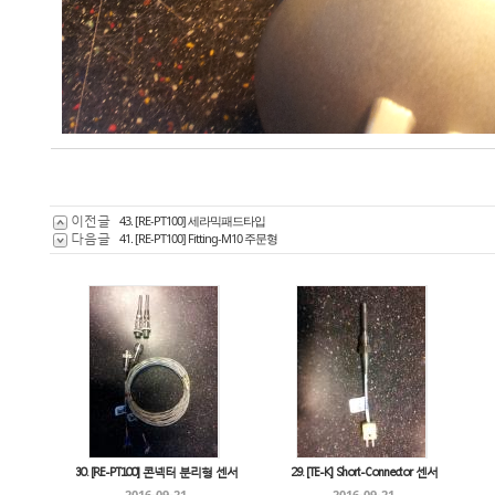
이전글
43. [RE-PT100] 세라믹패드타입
다음글
41. [RE-PT100] Fitting-M10 주문형
30. [RE-PT100] 콘넥터 분리형 센서
29. [TE-K] Short-Connector 센서
2016-09-21
2016-09-21